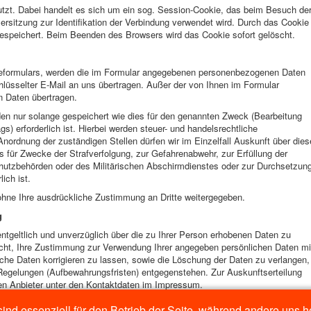
utzt. Dabei handelt es sich um ein sog. Session-Cookie, das beim Besuch de
ersitzung zur Identifikation der Verbindung verwendet wird. Durch das Cookie
speichert. Beim Beenden des Browsers wird das Cookie sofort gelöscht.
eformulars, werden die im Formular angegebenen personenbezogenen Daten
lüsselter E-Mail an uns übertragen. Außer der von Ihnen im Formular
n Daten übertragen.
n nur solange gespeichert wie dies für den genannten Zweck (Bearbeitung
s) erforderlich ist. Hierbei werden steuer- und handelsrechtliche
Anordnung der zuständigen Stellen dürfen wir im Einzelfall Auskunft über dies
s für Zwecke der Strafverfolgung, zur Gefahrenabwehr, zur Erfüllung der
hutzbehörden oder des Militärischen Abschirmdienstes oder zur Durchsetzun
ich ist.
ohne Ihre ausdrückliche Zustimmung an Dritte weitergegeben.
g
entgeltlich und unverzüglich über die zu Ihrer Person erhobenen Daten zu
echt, Ihre Zustimmung zur Verwendung Ihrer angegeben persönlichen Daten mi
lsche Daten korrigieren zu lassen, sowie die Löschung der Daten zu verlangen,
 Regelungen (Aufbewahrungsfristen) entgegenstehen. Zur Auskunftserteilung
en Anbieter unter den Kontaktdaten im Impressum.
ind essenziell für den Betrieb der Seite, während andere uns 