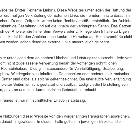
bsites Dritter ("externe Links"). Diese Websites unterliegen der Haftung der
 der erstmaligen Verknüpfung der externen Links die fremden Inhalte daraufhin
ehen. Zu dem Zeitpunkt waren keine Rechtsverstöße ersichtlich. Der Anbiete
d zukünftige Gestaltung und auf die Inhalte der verknüpften Seiten. Das Setzen
ch der Anbieter die hinter dem Verweis oder Link liegenden Inhalte zu Eigen
en Links ist für den Anbieter ohne konkrete Hinweise auf Rechtsverstöße nich
en werden jedoch derartige externe Links unverzüglich gelöscht.
nhalte unterliegen dem deutschen Urheber- und Leistungsschutzrecht. Jede vo
ht nicht zugelassene Verwertung bedarf der vorherigen schriftlichen
echteinhabers. Dies gilt insbesondere für Vervielfältigung, Bearbeitung,
g bzw. Wiedergabe von Inhalten in Datenbanken oder anderen elektronischen
ritter sind dabei als solche gekennzeichnet. Die unerlaubte Vervielfältigung
letter Seiten ist nicht gestattet und strafbar. Lediglich die Herstellung von
, privaten und nicht kommerziellen Gebrauch ist erlaubt.
Frames ist nur mit schriftlicher Erlaubnis zulässig.
ne Nutzungen dieser Website von den vorgenannten Paragraphen abweichen,
 darauf hingewiesen. In diesem Falle gelten im jeweiligen Einzelfall die