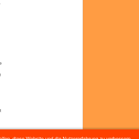
r
e
g
t
helfen, diese Website und die Nutzererfahrung zu verbessern